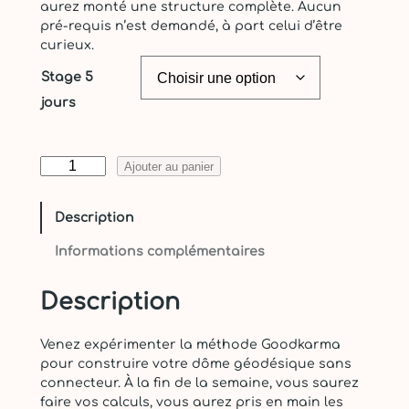
aurez monté une structure complète. Aucun
pré-requis n’est demandé, à part celui d’être
curieux.
Stage 5
jours
q
Ajouter au panier
u
a
Description
n
t
Informations complémentaires
i
t
Description
é
d
e
Venez expérimenter la méthode Goodkarma
S
pour construire votre dôme géodésique sans
t
connecteur. À la fin de la semaine, vous saurez
a
faire vos calculs, vous aurez pris en main les