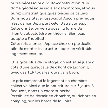
g
outils nécessaire à l’auto-construction d’un
e
dôme géodésique isolé et démontable, et vous
5
aurez construit quelques pièces de celui-ci
J
dans notre atelier associatif. Aucun pré-requis
o
n’est demandé, à part celui d’être curieux.
u
Cette année, on verra aussi la forme du
r
rhombicuboctaèdre en théorie! Bien plus
s
adapté à l’habitat!
–
Cette fois ci on se déplace chez un particulier,
0
afin de monter la structure pour un véritable
2
logement ensuite.
a
u
Et le gros plus de ce stage, on est situé juste à
0
côté d’une gare, celle de « Pont de Lignon »,
6
avec des TER tous les jours vers Lyon.
s
Le prix comprend le logement en chambre
e
collective ainsi que la nourriture sur 5 jours, à
p
Beauzac, dans un cadre superbe.
t
Possibilité de dormir en chambre, ou dehors en
e
camping, sur les bords de la Loire.
m
b