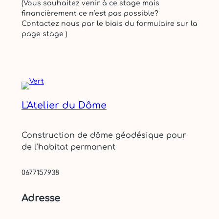
(Vous souhaitez venir à ce stage mais
r
financièrement ce n’est pas possible?
e
Contactez nous par le biais du formulaire sur la
2
page stage )
0
2
6
–
B
e
a
L'Atelier du Dôme
u
z
a
Construction de dôme géodésique pour
c
de l’habitat permanent
0677157938
Adresse