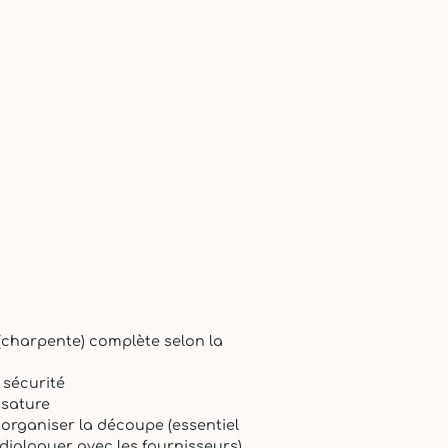
(charpente) complète selon la
 sécurité
ssature
 organiser la découpe (essentiel
 dialoguer avec les fournisseurs)